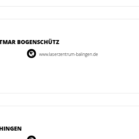
TTMAR BOGENSCHÜTZ
www.laserzentrum-balingen.de
CHINGEN