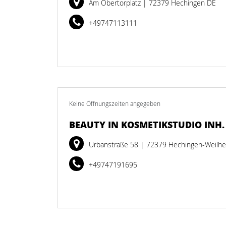
Am Obertorplatz
| 72379 Hechingen DE
+49747113111
Keine Öffnungszeiten angegeben
BEAUTY IN KOSMETIKSTUDIO INH
Urbanstraße 58
| 72379 Hechingen-Weilh
+49747191695