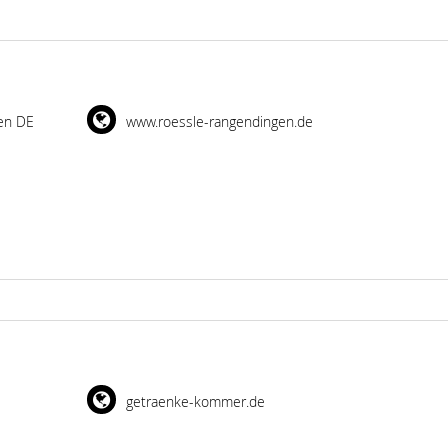
en DE
www.roessle-rangendingen.de
getraenke-kommer.de