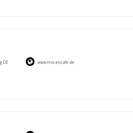
g DE
www.rino-eiscafe.de