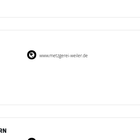
www.metzgerei-weiler.de
RN