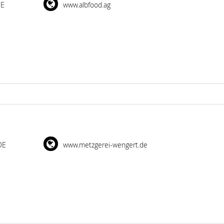
DE
www.albfood.ag
DE
www.metzgerei-wengert.de