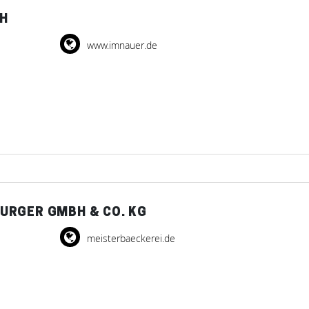
H
www.imnauer.de
URGER GMBH & CO. KG
meisterbaeckerei.de