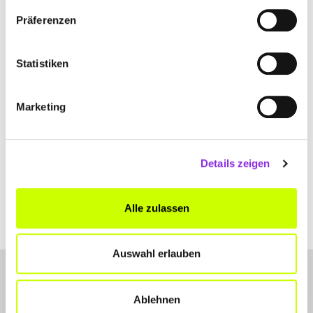
Präferenzen
Hauptstraße 29
| 78727 Oberndorf am Neckar DE
+4974234816
Statistiken
www.claudias-naehzentrum.de
Marketing
Details zeigen
Alle zulassen
Auswahl erlauben
Ablehnen