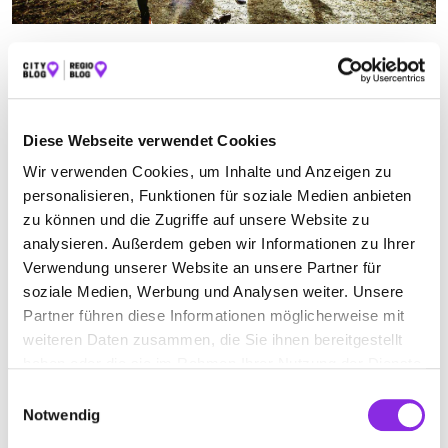
SPORT & FREIZEIT
Wenn du in deiner Freizeit gerne etwas unternimmst, auf Action
stehst oder Sport zu deinen Hobbys zählt, dann bieten die
Unternehmen deiner Region genau die richtigen Angebote für dich.
Diese Webseite verwendet Cookies
Wir verwenden Cookies, um Inhalte und Anzeigen zu
Jetzt geöffnet
personalisieren, Funktionen für soziale Medien anbieten
zu können und die Zugriffe auf unsere Website zu
Suchen nach
analysieren. Außerdem geben wir Informationen zu Ihrer
Verwendung unserer Website an unsere Partner für
soziale Medien, Werbung und Analysen weiter. Unsere
Finden
Partner führen diese Informationen möglicherweise mit
weiteren Daten zusammen, die Sie ihnen bereitgestellt
haben oder die sie im Rahmen Ihrer Nutzung der Dienste
gesammelt haben.
Einwilligungsauswahl
Jetzt geöffnet
Notwendig
CLAUDIA’S NÄHZENTRUM