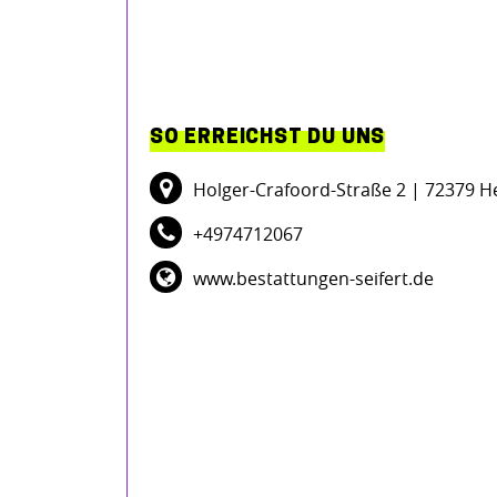
SO ERREICHST DU UNS
Holger-Crafoord-Straße 2
| 72379 H
+4974712067
www.bestattungen-seifert.de