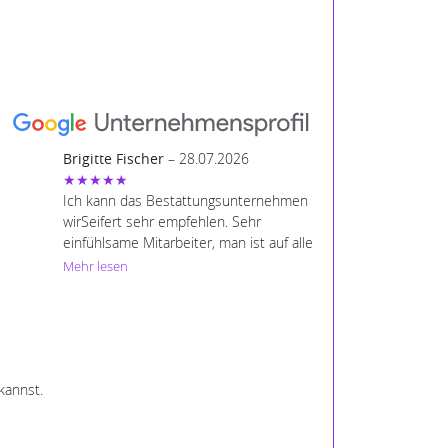
Brigitte Fischer
– 28.07.2026
★★★★★
Ich kann das Bestattungsunternehmen
wirSeifert sehr empfehlen. Sehr
einfühlsame Mitarbeiter, man ist auf alle
unsere Wünsche eingegangen und wir
Mehr lesen
fühlten uns sehr sehr gut beraten.
kannst.