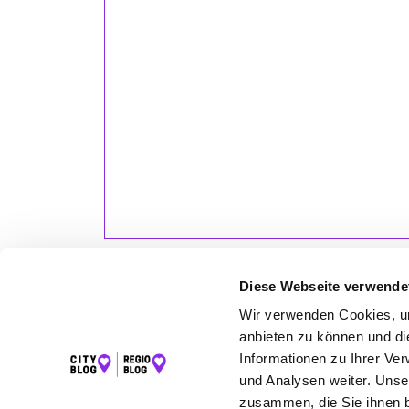
Organisation der Beerdigung, Planung
des Ablaufs, Florist, passende Lieder,
Traueranzeige, Pfarrer, Dekoration der
Aussegnungshalle, Trauerkaffee & vieles
mehr. Alle Wünsche & Anliegen der
geliebten Verstorbenen & aller
Angehörigen werden berücksichtigt &
selbst Sonderwünsche werden mit
einem herzlichen Lächeln umsetzt. Das
Bestattungen Seifert Team ist immer
erreichbar & für jegliche Fragen offen.
Hier ist man keine Nummer, man wird
persönlich & individuell aufgenommen.
Auch im Nachhinein steht man einem
gerne zur Seite, ob Dankeskärtchen
Diese Webseite verwende
oder Kündigung von Versicherungen.
Man kann Spuren des Lebens, kleine
Wir verwenden Cookies, um
Andenken des geliebten Menschen,
anbieten zu können und di
anfertigen lassen. Man hilft gerne,
LET
Informationen zu Ihrer Ve
nichts ist zu viel, unkompliziert &
und Analysen weiter. Unse
schnell werden Dinge erledigt. Die
K
zusammen, die Sie ihnen b
Bestattungsvorsorge ist genauso zu