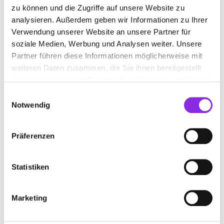
zu können und die Zugriffe auf unsere Website zu
BESTATTUNGEN WERNER
analysieren. Außerdem geben wir Informationen zu Ihrer
Sebastiansweilerstraße 7
| 72116 Mössingen DE
Verwendung unserer Website an unsere Partner für
soziale Medien, Werbung und Analysen weiter. Unsere
+49747321494
Partner führen diese Informationen möglicherweise mit
weiteren Daten zusammen, die Sie ihnen bereitgestellt
www.bestattungenwerner.de
haben oder die sie im Rahmen Ihrer Nutzung der Dienste
gesammelt haben.
Einwilligungsauswahl
Notwendig
Präferenzen
Statistiken
Marketing
Keine Öffnungszeiten angegeben