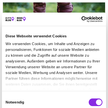
Diese Webseite verwendet Cookies
Wir verwenden Cookies, um Inhalte und Anzeigen zu
personalisieren, Funktionen für soziale Medien anbieten
zu können und die Zugriffe auf unsere Website zu
Sport & Freizeit
analysieren. Außerdem geben wir Informationen zu Ihrer
Verwendung unserer Website an unsere Partner für
BARFUSSPFADE AUF DER ZOLLERNALB UND …
soziale Medien, Werbung und Analysen weiter. Unsere
Barfußpfade in der Region Zollernalb geben euch eine
Partner führen diese Informationen möglicherweise mit
unbeschwerte Möglichkeit, die Natur mit allen Sinnen
weiteren Daten zusammen, die Sie ihnen bereitgestellt
wahrzunehmen.
haben oder die sie im Rahmen Ihrer Nutzung der Dienste
Mehr erfahren
gesammelt haben.
Einwilligungsauswahl
Notwendig