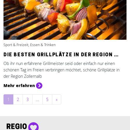
Sport & Freizeit, Essen & Trinken
DIE BESTEN GRILLPLÄTZE IN DER REGION …
Ob ihr nun erfahrene Grillmeister seid oder einfach nur einen
schönen Tag im Freien verbringen möchtet, schöne Grillplätze in
der Region Zollernalb
Mehr erfahren
Beitragsnavigation
1
2
3
…
5
»