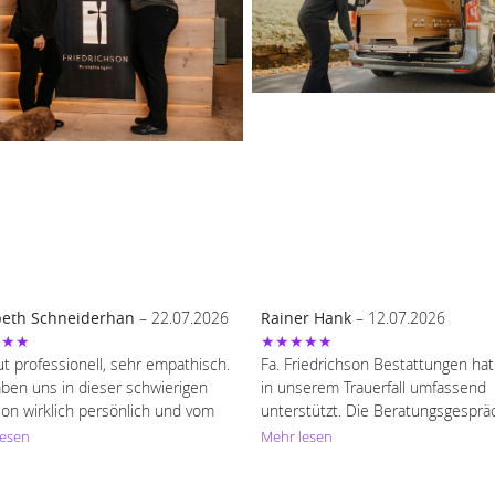
beth Schneiderhan
– 22.07.2026
Rainer Hank
– 12.07.2026
★★★
★★★★★
t professionell, sehr empathisch.
Fa. Friedrichson Bestattungen ha
aben uns in dieser schwierigen
in unserem Trauerfall umfassend
ion wirklich persönlich und vom
unterstützt. Die Beratungsgesprä
 her bestens versorgt gefühlt.
fanden in einer ruhigen und der
lesen
Mehr lesen
ichen Dank
Situation angepassten angenehm
Atmosphäre statt. Notwendige