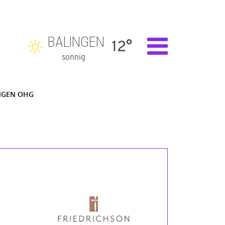
BALINGEN
12°
sonnig
NGEN OHG