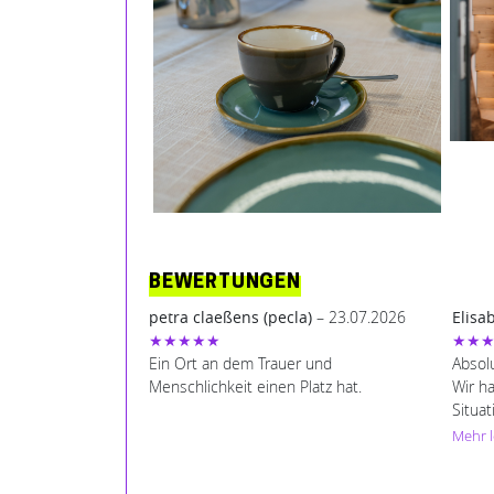
BEWERTUNGEN
petra claeßens (pecla)
– 23.07.2026
Elisa
★★★★★
★★
Ein Ort an dem Trauer und
Absolu
Menschlichkeit einen Platz hat.
Wir h
Situat
Ablauf
Mehr 
Herzl