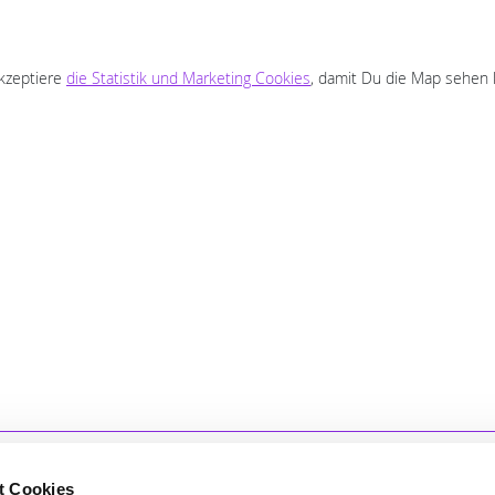
Behördenkontakte wurden von Fa
Friedrichson übernommen. Auch 
Beerdigung wurde in unserem Si
akzeptiere
die Statistik und Marketing Cookies
und nach unseren Wünschen
, damit Du die Map sehen 
organisiert. Vielen Dank für die pe
Betreuung.
t Cookies