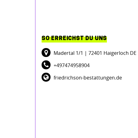
SO ERREICHST DU UNS
Madertal 1/1
| 72401 Haigerloch DE
+497474958904
friedrichson-bestattungen.de