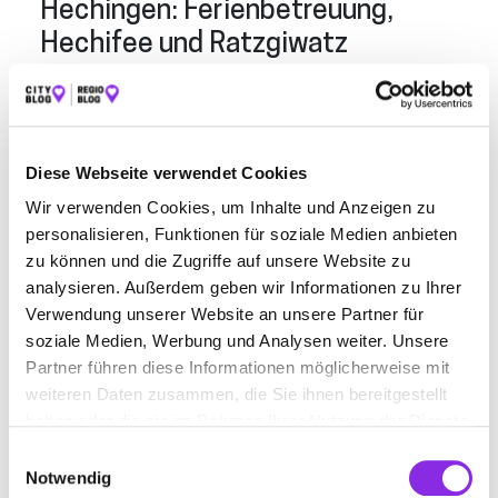
Hechingen: Ferienbetreuung,
Hechifee und Ratzgiwatz
In
Hechingen
gibt es gleich drei wichtige Anlaufstellen für
die Sommerferien.
Zum einen wird an den Grundschulen, an denen eine
Kernzeitenbetreuung besteht, auch eine
Ferienbetreuung
Diese Webseite verwendet Cookies
angeboten. Diese kann in den Sommerferien am Stück
stattfinden oder über das Jahr verteilt werden. Die
Wir verwenden Cookies, um Inhalte und Anzeigen zu
Aktivitäten sind, abgesehen von Ausflügen, in den Räumen
personalisieren, Funktionen für soziale Medien anbieten
der jeweiligen Grundschule. Die genauen Regelungen
zu können und die Zugriffe auf unsere Website zu
besprichst du am besten mit dem Ansprechpartner in der
analysieren. Außerdem geben wir Informationen zu Ihrer
jeweiligen Schule.
Verwendung unserer Website an unsere Partner für
Zum anderen gibt es
Hechifee – das Hechinger
soziale Medien, Werbung und Analysen weiter. Unsere
Ferienprogramm
. Dies ist das 29.
Sommerferienprogramm
,
Partner führen diese Informationen möglicherweise mit
das vom städtischen Sachgebiet Kinder, Jugendliche, Schule
weiteren Daten zusammen, die Sie ihnen bereitgestellt
gemeinsam mit Vereinen, Organisationen und engagierten
haben oder die sie im Rahmen Ihrer Nutzung der Dienste
Menschen entwickelt wurde. Es umfasst Kurz-, Halb- und
gesammelt haben.
Einwilligungsauswahl
Ganztagesangebote zu verschiedenen Themen wie Römer,
Notwendig
Sport, Kunst, Open-Air-Kino, Naturwissenschaft, Tiere und