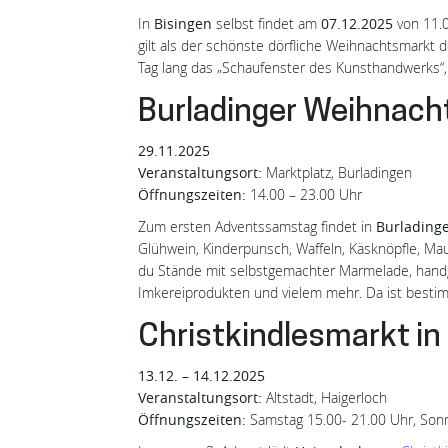
In
Bisingen
selbst findet am
07.12.2025
von 11.
gilt als der schönste dörfliche Weihnachtsmarkt 
Tag lang das „Schaufenster des Kunsthandwerks“,
Burladinger Weihnac
29.11.2025
Veranstaltungsort:
Marktplatz, Burladingen
Öffnungszeiten:
14.00 – 23.00 Uhr
Zum ersten Adventssamstag findet in
Burlading
Glühwein, Kinderpunsch, Waffeln, Käsknöpfle, Ma
du Stände mit selbstgemachter Marmelade, hand
Imkereiprodukten und vielem mehr. Da ist besti
Christkindlesmarkt in
13.12. –
14.12.2025
Veranstaltungsort:
Altstadt, Haigerloch
Öffnungszeiten:
Samstag 15.00- 21.00 Uhr, Son