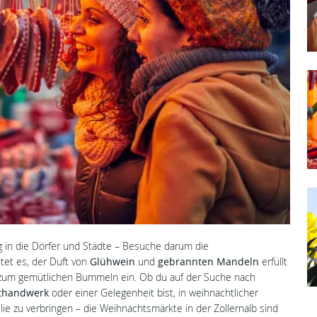
 in die Dörfer und Städte – Besuche darum die
htet es, der Duft von
Glühwein
und
gebrannten Mandeln
erfüllt
zum gemütlichen Bummeln ein. Ob du auf der Suche nach
thandwerk
oder einer Gelegenheit bist, in weihnachtlicher
e zu verbringen – die Weihnachtsmärkte in der Zollernalb sind