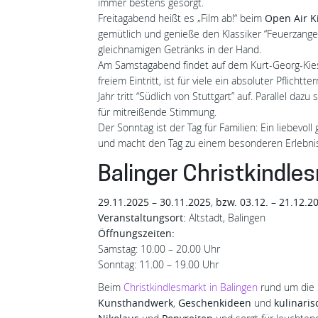
immer bestens gesorgt.
Freitagabend heißt es „Film ab!“ beim
Open Air K
gemütlich und genieße den Klassiker “Feuerzang
gleichnamigen Getränks in der Hand.
Am Samstagabend findet auf dem Kurt-Georg-Kies
freiem Eintritt, ist für viele ein absoluter Pflich
Jahr tritt “Südlich von Stuttgart” auf. Parallel d
für mitreißende Stimmung.
Der Sonntag ist der Tag für Familien: Ein liebevoll
und macht den Tag zu einem besonderen Erlebnis 
Balinger Christkindle
29.11.2025
– 30.11.2025
,
bzw. 03.12. –
21.12.2
Veranstaltungsort:
Altstadt, Balingen
Öffnungszeiten:
Samstag: 10.00 – 20.00 Uhr
Sonntag: 11.00 – 19.00 Uhr
Beim
Christkindlesmarkt in Balingen
rund um die S
Kunsthandwerk
,
Geschenkideen
und
kulinari