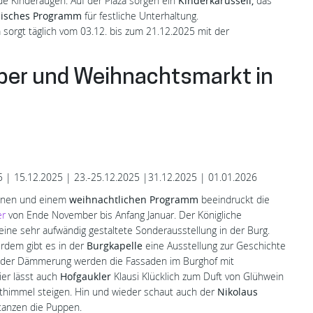
de Kinderaugen. Auf der Plaza sorgen ein
Kinderkarussell,
das
lisches Programm
für festliche Unterhaltung.
 sorgt täglich vom 03.12. bis zum 21.12.2025 mit der
uber und Weihnachtsmarkt in
 | 15.12.2025 | 23.-25.12.2025 |31.12.2025 | 01.01.2026
tionen und einem
weihnachtlichen Programm
beeindruckt die
er
von Ende November bis Anfang Januar. Der Königliche
ine sehr aufwändig gestaltete Sonderausstellung in der Burg.
rdem gibt es in der
Burgkapelle
eine Ausstellung zur Geschichte
 der Dämmerung werden die Fassaden im Burghof mit
ier lässt auch
Hofgaukler
Klausi Klücklich zum Duft von Glühwein
hthimmel steigen. Hin und wieder schaut auch der
Nikolaus
anzen die Puppen.