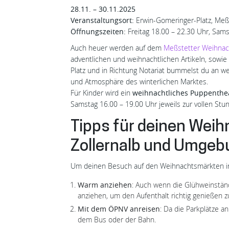
28.11. – 30.11.2025
Veranstaltungsort:
Erwin-Gomeringer-Platz, Meß
Öffnungszeiten:
Freitag 18.00 – 22.30 Uhr, Sam
Auch heuer werden auf dem
Meßstetter Weihnac
adventlichen und weihnachtlichen Artikeln, sowi
Platz und in Richtung Notariat bummelst du an w
und Atmosphäre des winterlichen Marktes.
Für Kinder wird ein
weihnachtliches Puppenthe
Samstag 16.00 – 19.00 Uhr jeweils zur vollen Stu
Tipps für deinen Wei
Zollernalb und Umgeb
Um deinen Besuch auf den Weihnachtsmärkten in d
Warm anziehen
: Auch wenn die Glühweinständ
anziehen, um den Aufenthalt richtig genießen 
Mit dem ÖPNV anreisen
: Da die Parkplätze a
dem Bus oder der Bahn.