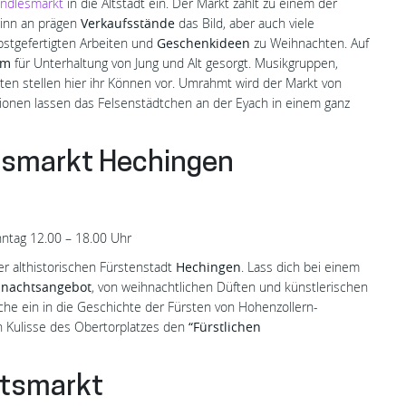
indlesmarkt
in die Altstadt ein. Der Markt zählt zu einem der
ginn an prägen
Verkaufsstände
das Bild, aber auch viele
bstgefertigten Arbeiten und
Geschenkideen
zu Weihnachten. Auf
mm
für Unterhaltung von Jung und Alt gesorgt. Musikgruppen,
ten stellen hier ihr Können vor. Umrahmt wird der Markt von
tionen lassen das Felsenstädtchen an der Eyach in einem ganz
tsmarkt Hechingen
ntag 12.00 – 18.00 Uhr
er althistorischen Fürstenstadt
Hechingen
. Lass dich bei einem
nachtsangebot
, von weihnachtlichen Düften und künstlerischen
uche ein in die Geschichte der Fürsten von Hohenzollern-
n Kulisse des Obertorplatzes den
“Fürstlichen
tsmarkt