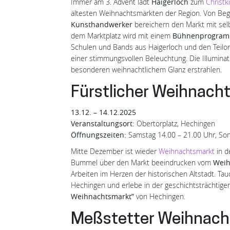
Immer am 3. Advent lädt
Haigerloch
zum
Christk
ältesten Weihnachtsmärkten der Region. Von Be
Kunsthandwerker
bereichern den Markt mit sel
dem Marktplatz wird mit einem
Bühnenprogra
Schulen und Bands aus Haigerloch und den Teilor
einer stimmungsvollen Beleuchtung. Die Illumina
besonderen weihnachtlichem Glanz erstrahlen.
Fürstlicher Weihnach
13.12. – 14.12.2025
Veranstaltungsort:
Obertorplatz, Hechingen
Öffnungszeiten:
Samstag 14.00 – 21.00 Uhr, Son
Mitte Dezember ist wieder
Weihnachtsmarkt
in d
Bummel über den Markt beeindrucken vom
Weih
Arbeiten im Herzen der historischen Altstadt. Ta
Hechingen und erlebe in der geschichtsträchtige
Weihnachtsmarkt”
von Hechingen.
Meßstetter Weihnach