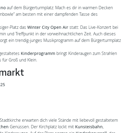
ino
auf dem Bürgerturmplatz: Mach es dir in warmen Decken
enbowle” am besten mit einer dampfenden Tasse des
iger-Platz das
Winter City Open Air
statt: Das Live-Konzert bei
ttermin und Treffpunkt in der vorweihnachtlichen Zeit. Auch dieses
azu sorgt ein trendig-junges Musikprogramm auf dem Bürgerturmplatz
 gestaltetes
Kinderprogramm
bringt Kinderaugen zum Strahlen
für Groß und Klein.
smarkt
025
tadtkirche erwarten dich viele Stände mit liebevoll gestaltetem
schen
Genüssen. Der Kirchplatz lockt mit
Kunsteisbahn
,