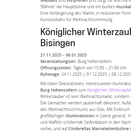
Nikolaus
und
Ponyreiten
und sorgt für leuchten
“Bähnle” die Hauptbühne und ein buntes
musika
Eine Verlängerung des Markts in reduzierter Form
Kunsteisbahn für Weihnachtsstimmung.
Königlicher Winterza
Bisingen
21.11.2025 – 06.01.2025
Veranstaltungsort:
Burg Hohenzollern
Öffnungszeiten:
Täglich von 15.00 – 21.00 Uhr
Ruhetage:
24.11.2025 | 01.12.2025 | 08.12.2025
Mit tollen Dekorationen, interessanten Illumina
Burg Hohenzollern
zum
Königlichen Winterzaub
Winterzauber ist kein Weihnachtsmarkt, sondern e
Die Gemächer werden zauberhaft dekoriert. Auße
des Weihnachtsschmucks aus Glas. Mit Einbruch
großflächigen
Illuminationen
in Szene gesetzt. H
und Waffeln schillernde Seifenblasen in den Nac
vorbei, und auf
Cinderellas Marionettenbühne
t