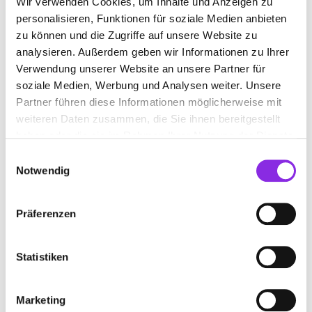
Wir verwenden Cookies, um Inhalte und Anzeigen zu
Hauptstraße 43
| 78144 Schramberg DE
personalisieren, Funktionen für soziale Medien anbieten
zu können und die Zugriffe auf unsere Website zu
+4977291549
analysieren. Außerdem geben wir Informationen zu Ihrer
Verwendung unserer Website an unsere Partner für
www.floraldesign-benzing.de
soziale Medien, Werbung und Analysen weiter. Unsere
Partner führen diese Informationen möglicherweise mit
weiteren Daten zusammen, die Sie ihnen bereitgestellt
haben oder die sie im Rahmen Ihrer Nutzung der Dienste
gesammelt haben.
Einwilligungsauswahl
Notwendig
Präferenzen
Statistiken
BLUMENHAUS FISCHER, INH. ANDREAS
Marketing
FISCHER