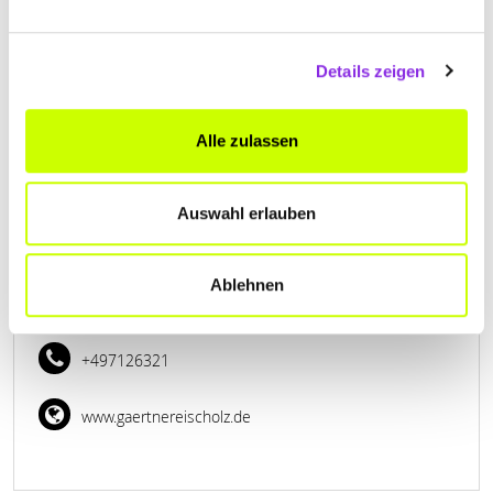
Thanheimer Straße 10
| 72406 Bisingen DE
+4974763131
Details zeigen
www.blumen-bisingen.de
Alle zulassen
Auswahl erlauben
GÄRTNEREI SCHOLZ
Ablehnen
Mittelhofenstraße 13
| 72393 Burladingen DE
+497126321
www.gaertnereischolz.de