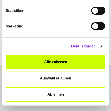
Statistiken
Essen & Trinken
Marketing
MÄRKTE IM ZOLLERNALBKREIS – …
Frisch, regional & nachhaltig! Honig, knuspriges Brot, Blumen,
Wurst, würzigen Käse & co findest du hier auf Märkten im
Details zeigen
Zollernalbkreis.
Mehr erfahren
Alle zulassen
Auswahl erlauben
Ablehnen
LET'S CONNECT