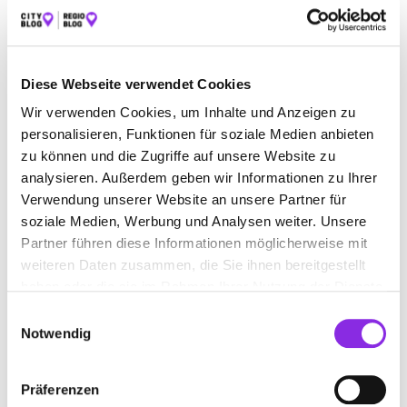
ÄMTER & BEHÖRDEN
BAUEN & WOHNEN
BEAUTY & WELLNESS
BILDUNG & MEDIEN
Diese Webseite verwendet Cookies
EINKAUFEN & SHOPPEN
ESSEN & TRINKEN
Wir verwenden Cookies, um Inhalte und Anzeigen zu
personalisieren, Funktionen für soziale Medien anbieten
GESUNDHEIT & MEDIZIN
RECHT & GELD
zu können und die Zugriffe auf unsere Website zu
REISEN & ÜBERNACHTEN
analysieren. Außerdem geben wir Informationen zu Ihrer
Verwendung unserer Website an unsere Partner für
SERVICE & DIENSTLEISTUNGEN
soziale Medien, Werbung und Analysen weiter. Unsere
Partner führen diese Informationen möglicherweise mit
weiteren Daten zusammen, die Sie ihnen bereitgestellt
haben oder die sie im Rahmen Ihrer Nutzung der Dienste
gesammelt haben.
Einwilligungsauswahl
Notwendig
Präferenzen