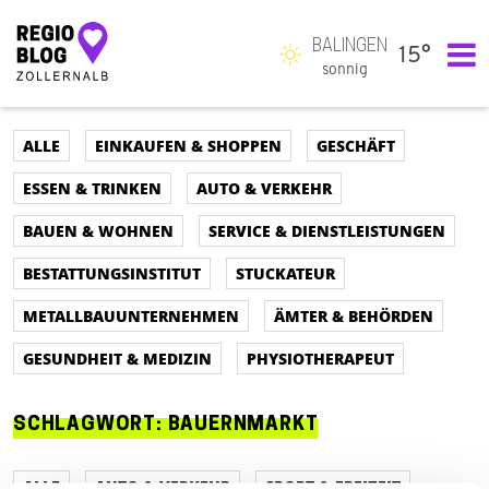
BALINGEN
15°
Hauptnavigation
sonnig
ALLE
EINKAUFEN & SHOPPEN
GESCHÄFT
ESSEN & TRINKEN
AUTO & VERKEHR
BAUEN & WOHNEN
SERVICE & DIENSTLEISTUNGEN
BESTATTUNGSINSTITUT
STUCKATEUR
METALLBAUUNTERNEHMEN
ÄMTER & BEHÖRDEN
GESUNDHEIT & MEDIZIN
PHYSIOTHERAPEUT
SCHLAGWORT:
BAUERNMARKT
ALLE
AUTO & VERKEHR
SPORT & FREIZEIT