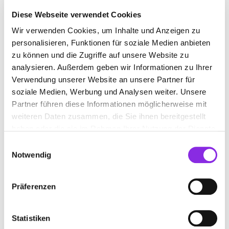
Diese Webseite verwendet Cookies
Wir verwenden Cookies, um Inhalte und Anzeigen zu
GARTENMÖBELGESCHÄFT
personalisieren, Funktionen für soziale Medien anbieten
zu können und die Zugriffe auf unsere Website zu
analysieren. Außerdem geben wir Informationen zu Ihrer
Suchen nach
Verwendung unserer Website an unsere Partner für
soziale Medien, Werbung und Analysen weiter. Unsere
Partner führen diese Informationen möglicherweise mit
Finden
weiteren Daten zusammen, die Sie ihnen bereitgestellt
haben oder die sie im Rahmen Ihrer Nutzung der Dienste
ALLE
HECHINGEN
gesammelt haben.
Einwilligungsauswahl
Notwendig
Präferenzen
BEST FREIZEITMÖBEL GMBH
Lotzenäcker 2
| 72379 Hechingen DE
Statistiken
+4974716190