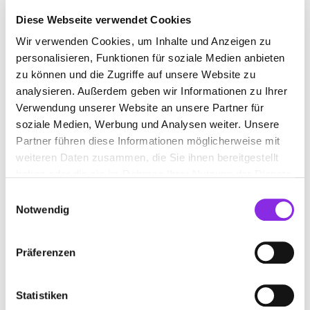
Diese Webseite verwendet Cookies
Wir verwenden Cookies, um Inhalte und Anzeigen zu
MÖBELGESCHÄFT
personalisieren, Funktionen für soziale Medien anbieten
zu können und die Zugriffe auf unsere Website zu
analysieren. Außerdem geben wir Informationen zu Ihrer
Suchen nach
Verwendung unserer Website an unsere Partner für
soziale Medien, Werbung und Analysen weiter. Unsere
Partner führen diese Informationen möglicherweise mit
Finden
weiteren Daten zusammen, die Sie ihnen bereitgestellt
haben oder die sie im Rahmen Ihrer Nutzung der Dienste
ALLE
HECHINGEN
gesammelt haben.
Einwilligungsauswahl
Notwendig
Präferenzen
EBH BETRIEBSEINRICHTUNGEN GMBH
Lotzenäcker 2
| 72379 Hechingen DE
Statistiken
+4974716193