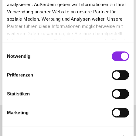
analysieren. Außerdem geben wir Informationen zu Ihrer
Verwendung unserer Website an unsere Partner für
soziale Medien, Werbung und Analysen weiter. Unsere
HAUSMEISTERSERVICE
Partner führen diese Informationen möglicherweise mit
weiteren Daten zusammen, die Sie ihnen bereitgestellt
Suchen nach
haben oder die sie im Rahmen Ihrer Nutzung der Dienste
gesammelt haben.
Einwilligungsauswahl
Notwendig
Finden
Präferenzen
ES WURDE NICHTS GEFUNDEN.
Es sieht so aus, als ob wir nicht finden konnten, wonach du gesucht
Statistiken
hast. Möglicherweise hilft eine Suche.
Marketing