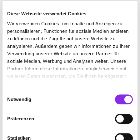
Diese Webseite verwendet Cookies
Wir verwenden Cookies, um Inhalte und Anzeigen zu
DEUTSCHES RESTAURANT
personalisieren, Funktionen für soziale Medien anbieten
zu können und die Zugriffe auf unsere Website zu
Jetzt geöffnet
analysieren. Außerdem geben wir Informationen zu Ihrer
Suchen nach
Verwendung unserer Website an unsere Partner für
soziale Medien, Werbung und Analysen weiter. Unsere
Partner führen diese Informationen möglicherweise mit
weiteren Daten zusammen, die Sie ihnen bereitgestellt
Finden
haben oder die sie im Rahmen Ihrer Nutzung der Dienste
gesammelt haben.
Einwilligungsauswahl
ALLE
RANGENDINGEN
Notwendig
Präferenzen
GASTHOF RÖSSLE
Haigerlocher Straße 5
| 72414 Rangendingen DE
Statistiken