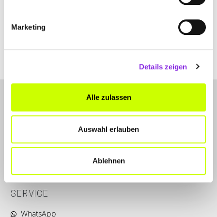
+497471984920
Marketing
www.roessle-rangendingen.de
Details zeigen
Alle zulassen
Auswahl erlauben
LET'S CONNECT
Ablehnen
Kontakt
SERVICE
WhatsApp