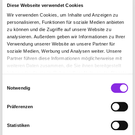
Diese Webseite verwendet Cookies
Wir verwenden Cookies, um Inhalte und Anzeigen zu
EISDIELE
personalisieren, Funktionen für soziale Medien anbieten
zu können und die Zugriffe auf unsere Website zu
Suchen nach
analysieren. Außerdem geben wir Informationen zu Ihrer
Verwendung unserer Website an unsere Partner für
soziale Medien, Werbung und Analysen weiter. Unsere
Partner führen diese Informationen möglicherweise mit
Finden
weiteren Daten zusammen, die Sie ihnen bereitgestellt
haben oder die sie im Rahmen Ihrer Nutzung der Dienste
ALLE
SCHRAMBERG
gesammelt haben.
Einwilligungsauswahl
Notwendig
Keine Öffnungszeiten angegeben
Präferenzen
EIS-CAFÉ RINO GBR
Oberndorfer Straße 18
| 78713 Schramberg DE
Statistiken